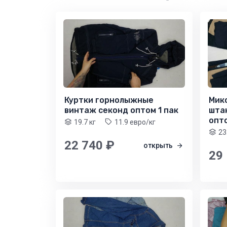
Куртки горнолыжные
Мик
винтаж секонд оптом 1 пак
шта
опто
19.7 кг
11.9 евро/кг
23
22 740 ₽
открыть
29