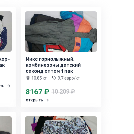
кор-
Микс горнолыжный,
ак
комбинезоны детский
секонд оптом 1 пак
10.85 кг
9.7 евро/кг
ыть
8167 ₽
10 209 ₽
открыть