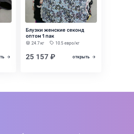
Блузки женские секонд
оптом 1 пак
24.7 кг
10.5 евро/кг
25 157 ₽
ыть
открыть