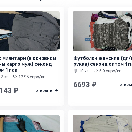
с милитари (в основном
Футболки женские (дл/
ны карго муж) секонд
рукав) секонд оптом 1 п
м 1 пак
10 кг
6.9 евро/кг
.2 кг
12.95 евро/кг
6693 ₽
откр
 143 ₽
открыть