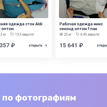
няя одежда сток Aldi
Рабочая одежда микс
к оптом
секонд оптом 1 пак
.2 кг
13.5 евро/кг
25 кг
6.45 евро/кг
 357 ₽
15 641 ₽
открыть
откр
 по фотографиям