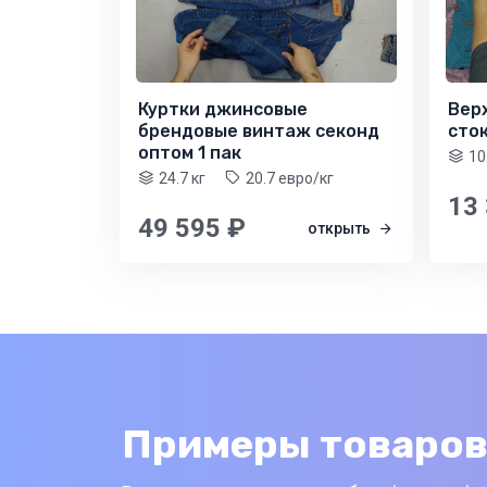
Куртки джинсовые
Верх
брендовые винтаж секонд
сто
оптом 1 пак
10
24.7 кг
20.7 евро/кг
13
49 595 ₽
открыть
Примеры товаров