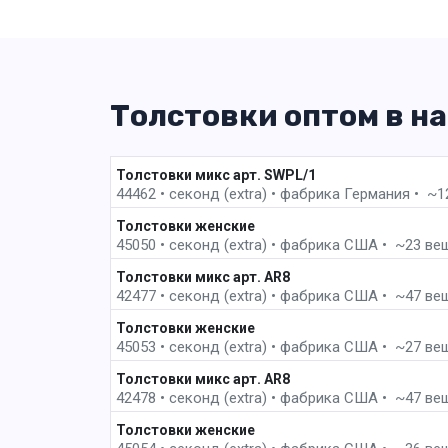
Толстовки оптом в н
1 пак
Толстовки микс арт. SWPL/1
44462 • секонд (extra) •
фабрика
Германия • ~128
2 пак
Толстовки женские
45050 • секонд (extra) •
фабрика
США • ~23 вещи 
4 пак
Толстовки микс арт. AR8
42477 • секонд (extra) •
фабрика
США • ~47 вещей
5 пак
Толстовки женские
45053 • секонд (extra) •
фабрика
США • ~27 вещей
5 пак
Толстовки микс арт. AR8
42478 • секонд (extra) •
фабрика
США • ~47 вещей
6 пак
Толстовки женские